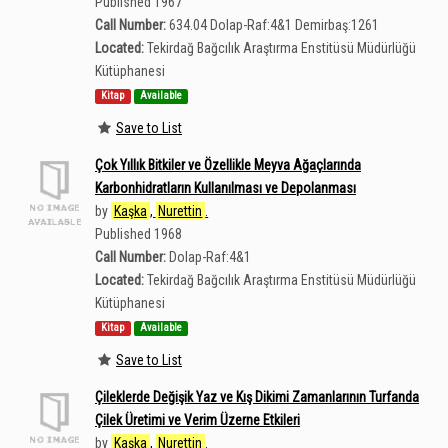
Published 1967
Call Number:
634.04 Dolap-Raf:4&1 Demirbaş:1261
Located:
Tekirdağ Bağcılık Araştırma Enstitüsü Müdürlüğü
Kütüphanesi
Kitap
Available
Save to List
Çok Yıllık Bitkiler ve Özellikle Meyva Ağaçlarında
Karbonhidratların Kullanılması ve Depolanması
by
Kaşka
,
Nurettin
.
Published 1968
Call Number:
Dolap-Raf:4&1
Located:
Tekirdağ Bağcılık Araştırma Enstitüsü Müdürlüğü
Kütüphanesi
Kitap
Available
Save to List
Çileklerde Değişik Yaz ve Kış Dikimi Zamanlarının Turfanda
Çilek Üretimi ve Verim Üzerne Etkileri
by
Kaşka
,
Nurettin
.