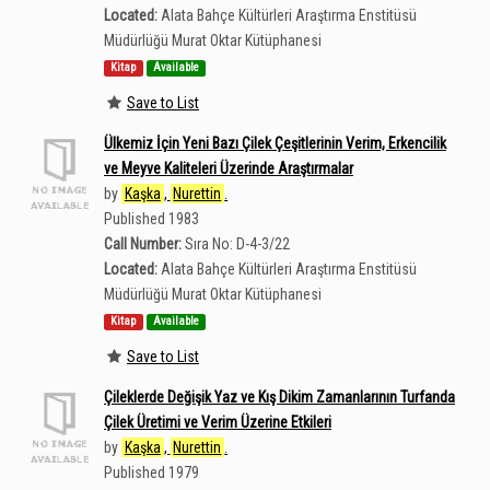
Located:
Alata Bahçe Kültürleri Araştırma Enstitüsü
Müdürlüğü Murat Oktar Kütüphanesi
Kitap
Available
Save to List
Ülkemiz İçin Yeni Bazı Çilek Çeşitlerinin Verim, Erkencilik
ve Meyve Kaliteleri Üzerinde Araştırmalar
by
Kaşka
,
Nurettin
.
Published 1983
Call Number:
Sıra No: D-4-3/22
Located:
Alata Bahçe Kültürleri Araştırma Enstitüsü
Müdürlüğü Murat Oktar Kütüphanesi
Kitap
Available
Save to List
Çileklerde Değişik Yaz ve Kış Dikim Zamanlarının Turfanda
Çilek Üretimi ve Verim Üzerine Etkileri
by
Kaşka
,
Nurettin
.
Published 1979