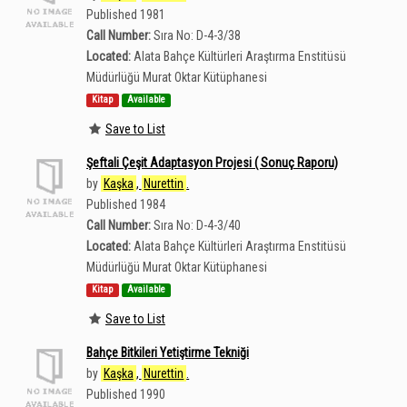
Published 1981
Call Number:
Sıra No: D-4-3/38
Located:
Alata Bahçe Kültürleri Araştırma Enstitüsü
Müdürlüğü Murat Oktar Kütüphanesi
Kitap
Available
Save to List
Şeftali Çeşit Adaptasyon Projesi ( Sonuç Raporu)
by
Kaşka
,
Nurettin
.
Published 1984
Call Number:
Sıra No: D-4-3/40
Located:
Alata Bahçe Kültürleri Araştırma Enstitüsü
Müdürlüğü Murat Oktar Kütüphanesi
Kitap
Available
Save to List
Bahçe Bitkileri Yetiştirme Tekniği
by
Kaşka
,
Nurettin
.
Published 1990