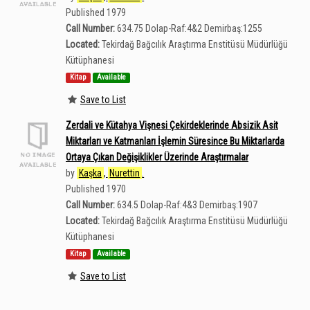
Published 1979
Call Number:
634.75 Dolap-Raf:4&2 Demirbaş:1255
Located:
Tekirdağ Bağcılık Araştırma Enstitüsü Müdürlüğü
Kütüphanesi
Kitap
Available
Save to List
Zerdali ve Kütahya Vişnesi Çekirdeklerinde Absizik Asit
Miktarları ve Katmanları İşlemin Süresince Bu Miktarlarda
Ortaya Çıkan Değişiklikler Üzerinde Araştırmalar
by
Kaşka
,
Nurettin
.
Published 1970
Call Number:
634.5 Dolap-Raf:4&3 Demirbaş:1907
Located:
Tekirdağ Bağcılık Araştırma Enstitüsü Müdürlüğü
Kütüphanesi
Kitap
Available
Save to List