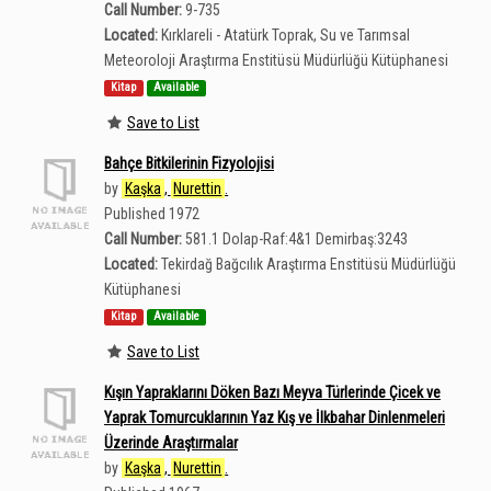
Call Number:
9-735
Located:
Kırklareli - Atatürk Toprak, Su ve Tarımsal
Meteoroloji Araştırma Enstitüsü Müdürlüğü Kütüphanesi
Kitap
Available
Save to List
Bahçe Bitkilerinin Fizyolojisi
by
Kaşka
,
Nurettin
.
Published 1972
Call Number:
581.1 Dolap-Raf:4&1 Demirbaş:3243
Located:
Tekirdağ Bağcılık Araştırma Enstitüsü Müdürlüğü
Kütüphanesi
Kitap
Available
Save to List
Kışın Yapraklarını Döken Bazı Meyva Türlerinde Çicek ve
Yaprak Tomurcuklarının Yaz Kış ve İlkbahar Dinlenmeleri
Üzerinde Araştırmalar
by
Kaşka
,
Nurettin
.