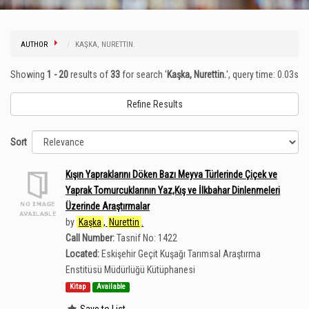
AUTHOR
KAŞKA, NURETTIN.
Showing
1 - 20
results of
33
for search '
Kaşka, Nurettin.
'
, query time: 0.03s
Refine Results
Sort
Kışın Yapraklarını Döken Bazı Meyva Türlerinde Çiçek ve
Yaprak Tomurcuklarının Yaz,Kış ve İlkbahar Dinlenmeleri
Üzerinde Araştırmalar
by
Kaşka
,
Nurettin
.
Call Number:
Tasnif No: 1422
Located:
Eskişehir Geçit Kuşağı Tarımsal Araştırma
Enstitüsü Müdürlüğü Kütüphanesi
Kitap
Available
Save to List