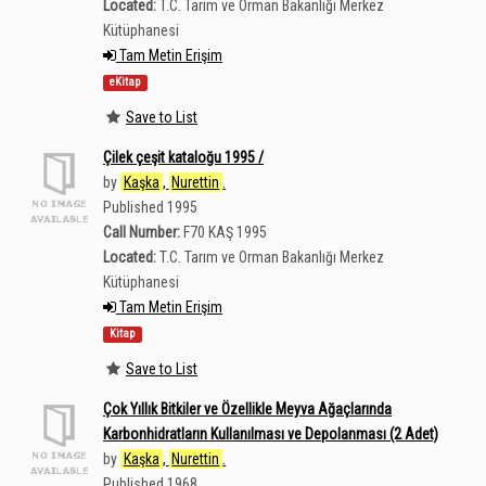
Located:
T.C. Tarım ve Orman Bakanlığı Merkez
Kütüphanesi
Tam Metin Erişim
eKitap
Save to List
Çilek çeşit kataloğu 1995 /
by
Kaşka
,
Nurettin
.
Published 1995
Call Number:
F70 KAŞ 1995
Located:
T.C. Tarım ve Orman Bakanlığı Merkez
Kütüphanesi
Tam Metin Erişim
Kitap
Save to List
Çok Yıllık Bitkiler ve Özellikle Meyva Ağaçlarında
Karbonhidratların Kullanılması ve Depolanması (2 Adet)
by
Kaşka
,
Nurettin
.
Published 1968