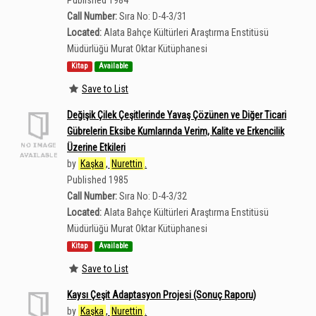
Published 1984
Call Number:
Sıra No: D-4-3/31
Located:
Alata Bahçe Kültürleri Araştırma Enstitüsü
Müdürlüğü Murat Oktar Kütüphanesi
Kitap
Available
Save to List
Değişik Çilek Çeşitlerinde Yavaş Çözünen ve Diğer Ticari
Gübrelerin Eksibe Kumlarında Verim, Kalite ve Erkencilik
Üzerine Etkileri
by
Kaşka
,
Nurettin
.
Published 1985
Call Number:
Sıra No: D-4-3/32
Located:
Alata Bahçe Kültürleri Araştırma Enstitüsü
Müdürlüğü Murat Oktar Kütüphanesi
Kitap
Available
Save to List
Kaysı Çeşit Adaptasyon Projesi (Sonuç Raporu)
by
Kaşka
,
Nurettin
.