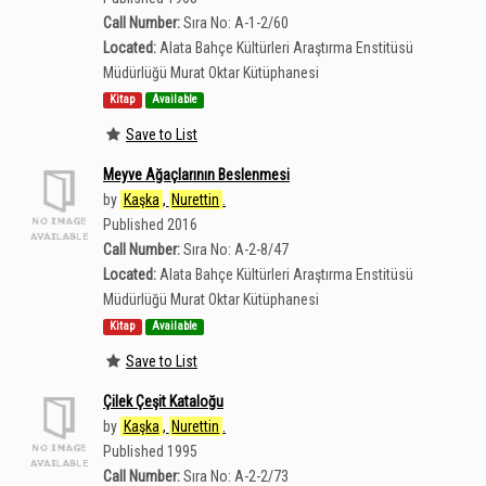
Call Number:
Sıra No: A-1-2/60
Located:
Alata Bahçe Kültürleri Araştırma Enstitüsü
Müdürlüğü Murat Oktar Kütüphanesi
Kitap
Available
Save to List
Meyve Ağaçlarının Beslenmesi
by
Kaşka
,
Nurettin
.
Published 2016
Call Number:
Sıra No: A-2-8/47
Located:
Alata Bahçe Kültürleri Araştırma Enstitüsü
Müdürlüğü Murat Oktar Kütüphanesi
Kitap
Available
Save to List
Çilek Çeşit Kataloğu
by
Kaşka
,
Nurettin
.
Published 1995
Call Number:
Sıra No: A-2-2/73