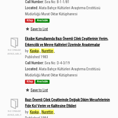
Call Number:
Sıra No: B-1-1/81
Located:
Alata Bahçe Kültürleri Araştırma Enstitüsü
Müdürlüğü Murat Oktar Kütüphanesi
Kitap
Available
Save to List
Eksibe Kumullarında Bazı Önemli Çilek Çeşitlerinin Verim,
Erkencilik ve Meyve Kaliteleri Üzerinde Araştırmalar
by
Kaşka
,
Nurettin
.
Published 1983
Call Number:
Sıra No: D-4-3/19
Located:
Alata Bahçe Kültürleri Araştırma Enstitüsü
Müdürlüğü Murat Oktar Kütüphanesi
Kitap
Available
Save to List
Bazı Önemli Çilek Çeşitlerinde Değişik Dikim Mesafelerinin
Fide Kol Verim ve Kalitesine Etkileri
by
Kaşka
,
Nurettin
.