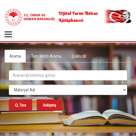
.
Dijital Tarım İhtisas
Kütüphanesi
Arama
Tam Metin Arama
Çoklu dil
Tara
Gelişmiş