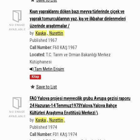
Kışın yapraklarını döken bazı meyva türlerinde çiçek ve
yaprak tomurcuklarının yaz, kış ve ilkbahar dinlenmeleri
üzerinde araştırmalar /
by
Kaşka
,
Nurettin
Published 1967
Call Number:
F60 KAŞ 1967
Located:
T.C. Tarım ve Orman Bakanlığı Merkez
Kütüphanesi
Tam Metin Erişim
Kitap
Save to List
FAO Yalova projesi meyvecilik grubu Avrupa gezisi raporu
24 Hazuran-14 Temmuz1973Yalova,Yalova Bahçe
Kültürleri Araştırma Enstitüsü Merkezi \
by
Kaşka
,
Nurettin
.
Published 1974
Call Number:
F01 KAŞ 1974