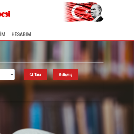
.
esi
ŞİM
HESABIM
Tara
Gelişmiş