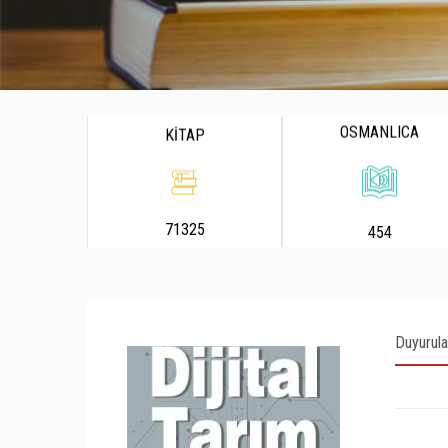
OSMANLICA
KİTAP
71325
454
Duyurula