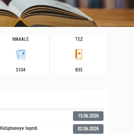
MAKALE
TEZ
5104
835
15.06.2026
ütüphaneye taşındı.
02.06.2026