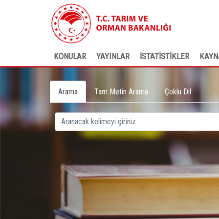
KONULAR
YAYINLAR
İSTATİSTİKLER
KAYN
Arama
Tam Metin Arama
Çoklu Dil