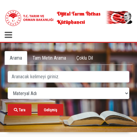
.
Dijital Tarım İhtisas
Kütüphanesi
Arama
Tam Metin Arama
Çoklu Dil
Tara
Gelişmiş