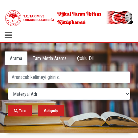
.
Dijital Tarım İhtisas
Kütüphanesi
Arama
Tam Metin Arama
Çoklu Dil
Tara
Gelişmiş