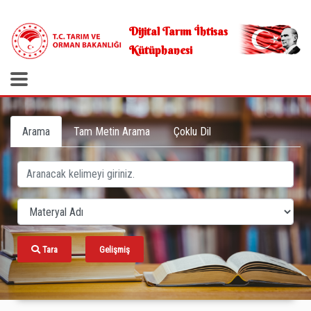
.
Dijital Tarım İhtisas
Kütüphanesi
Arama
Tam Metin Arama
Çoklu Dil
Tara
Gelişmiş