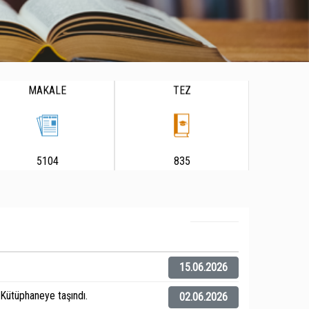
MAKALE
TEZ
5104
835
15.06.2026
ütüphaneye taşındı.
02.06.2026