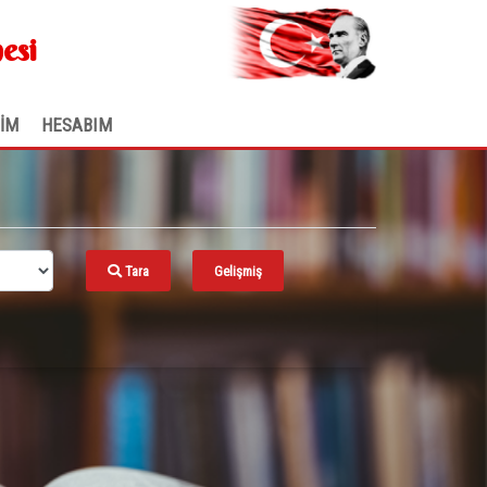
.
esi
ŞİM
HESABIM
Tara
Gelişmiş