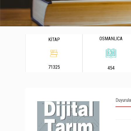
OSMANLICA
KİTAP
71325
454
Duyurula