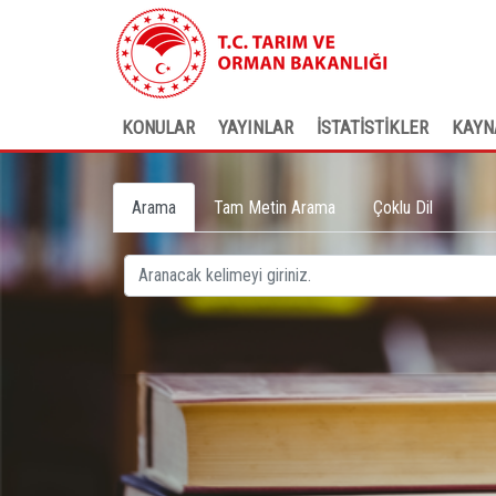
KONULAR
YAYINLAR
İSTATİSTİKLER
KAYN
Arama
Tam Metin Arama
Çoklu Dil