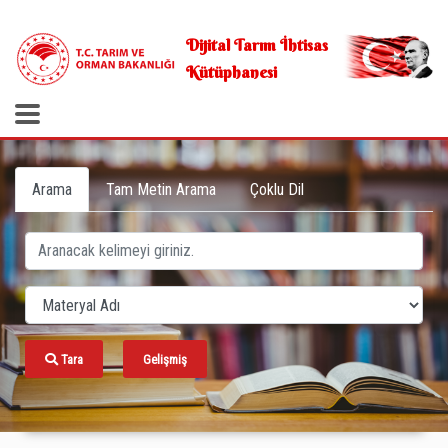
.
Dijital Tarım İhtisas
Kütüphanesi
Arama
Tam Metin Arama
Çoklu Dil
Tara
Gelişmiş