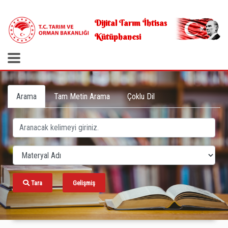
.
Dijital Tarım İhtisas
Kütüphanesi
Arama
Tam Metin Arama
Çoklu Dil
Tara
Gelişmiş