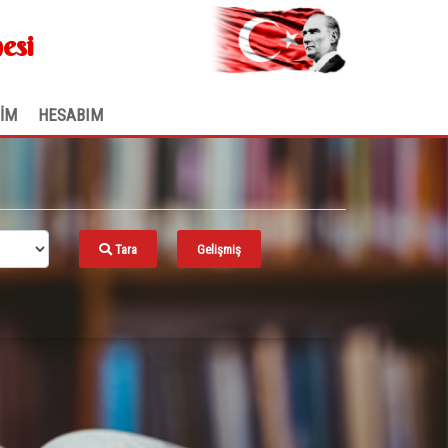
.
esi
ŞİM
HESABIM
Tara
Gelişmiş