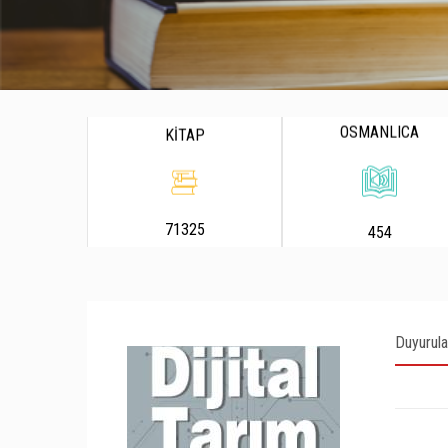
OSMANLICA
KİTAP
71325
454
Duyurula