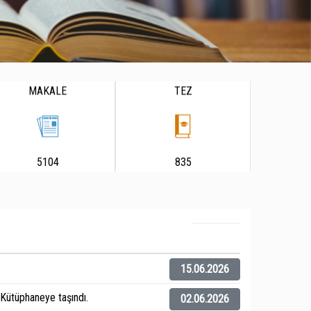
MAKALE
TEZ
5104
835
15.06.2026
ütüphaneye taşındı.
02.06.2026