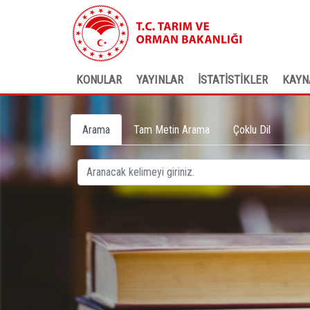
KONULAR
YAYINLAR
İSTATİSTİKLER
KAYN
Arama
Tam Metin Arama
Çoklu Dil