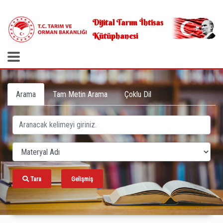
.
Dijital Tarım İhtisas
Kütüphanesi
Arama
Tam Metin Arama
Çoklu Dil
Tara
Gelişmiş