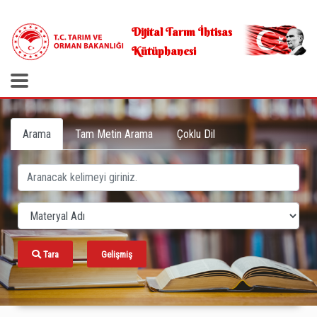
.
Dijital Tarım İhtisas
Kütüphanesi
Arama
Tam Metin Arama
Çoklu Dil
Tara
Gelişmiş