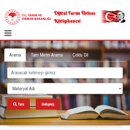
.
Dijital Tarım İhtisas
Kütüphanesi
Arama
Tam Metin Arama
Çoklu Dil
Tara
Gelişmiş