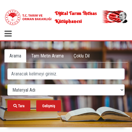
.
Dijital Tarım İhtisas
Kütüphanesi
Arama
Tam Metin Arama
Çoklu Dil
Tara
Gelişmiş