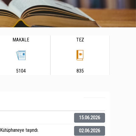
MAKALE
TEZ
5104
835
15.06.2026
ütüphaneye taşındı.
02.06.2026