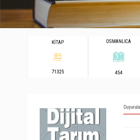
OSMANLICA
KİTAP
71325
454
Duyurula