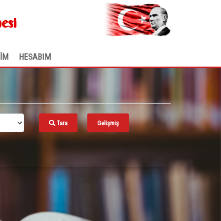
.
esi
ŞİM
HESABIM
Tara
Gelişmiş