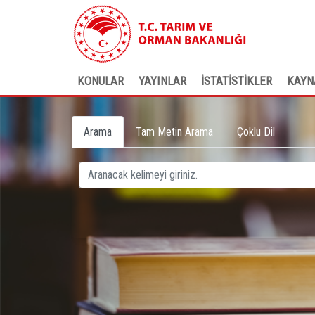
KONULAR
YAYINLAR
İSTATİSTİKLER
KAYN
Arama
Tam Metin Arama
Çoklu Dil