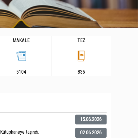
MAKALE
TEZ
5104
835
15.06.2026
ütüphaneye taşındı.
02.06.2026