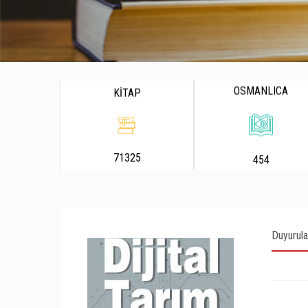
OSMANLICA
KİTAP
71325
454
Duyurula