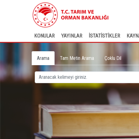
KONULAR
YAYINLAR
İSTATİSTİKLER
KAYN
Arama
Tam Metin Arama
Çoklu Dil