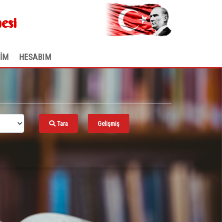
.
esi
ŞİM
HESABIM
Tara
Gelişmiş