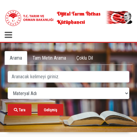
.
Dijital Tarım İhtisas
Kütüphanesi
Arama
Tam Metin Arama
Çoklu Dil
Tara
Gelişmiş