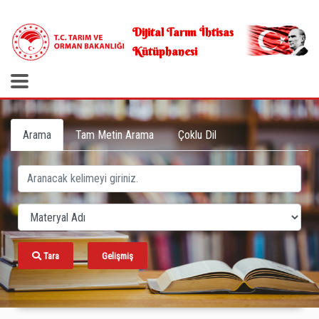
.
Dijital Tarım İhtisas
Kütüphanesi
Arama
Tam Metin Arama
Çoklu Dil
Tara
Gelişmiş