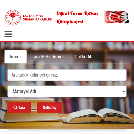
.
Dijital Tarım İhtisas
Kütüphanesi
Arama
Tam Metin Arama
Çoklu Dil
Tara
Gelişmiş