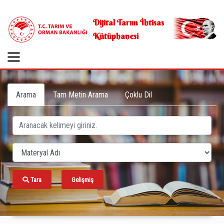
.
Dijital Tarım İhtisas
Kütüphanesi
Arama
Tam Metin Arama
Çoklu Dil
Tara
Gelişmiş