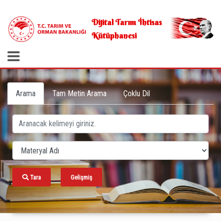
.
Dijital Tarım İhtisas
Kütüphanesi
Arama
Tam Metin Arama
Çoklu Dil
Tara
Gelişmiş