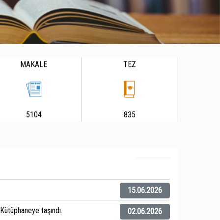
MAKALE
TEZ
5104
835
15.06.2026
ütüphaneye taşındı.
02.06.2026