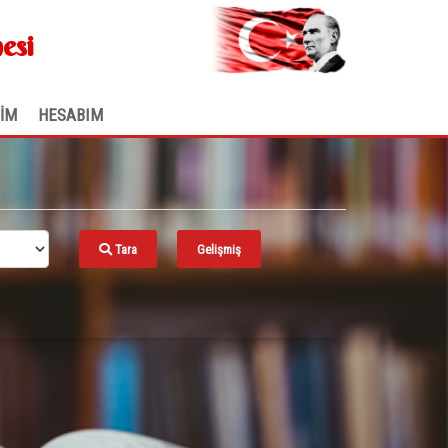
.
esi
ŞİM
HESABIM
Tara
Gelişmiş