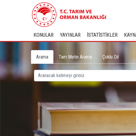
KONULAR
YAYINLAR
İSTATİSTİKLER
KAYN
Arama
Tam Metin Arama
Çoklu Dil