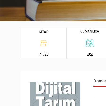
OSMANLICA
KİTAP
71325
454
Duyurula