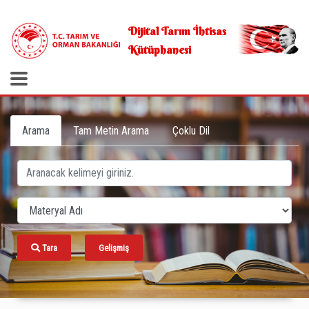
.
Dijital Tarım İhtisas
Kütüphanesi
Arama
Tam Metin Arama
Çoklu Dil
Tara
Gelişmiş