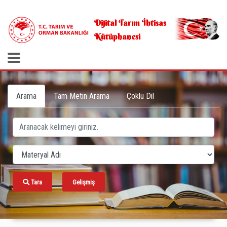
.
Dijital Tarım İhtisas
Kütüphanesi
Arama
Tam Metin Arama
Çoklu Dil
Tara
Gelişmiş