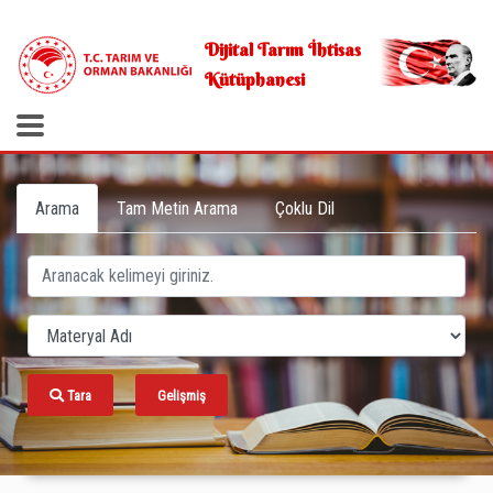
.
Dijital Tarım İhtisas
Kütüphanesi
Arama
Tam Metin Arama
Çoklu Dil
Tara
Gelişmiş