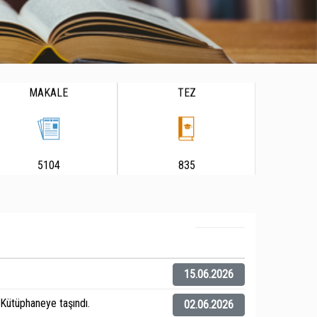
MAKALE
TEZ
5104
835
15.06.2026
ütüphaneye taşındı.
02.06.2026