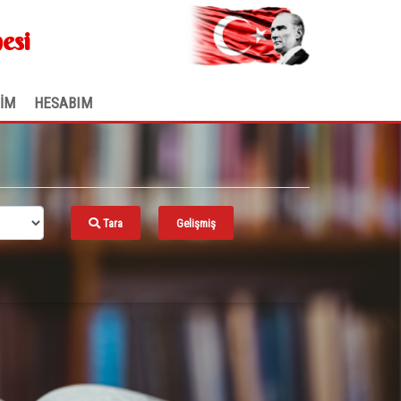
.
esi
ŞİM
HESABIM
Tara
Gelişmiş