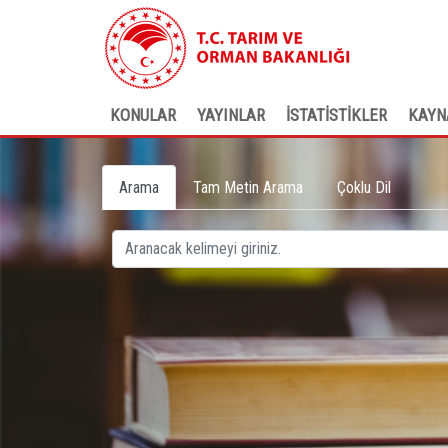
KONULAR
YAYINLAR
İSTATİSTİKLER
KAYN
Arama
Tam Metin Arama
Çoklu Dil