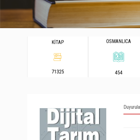
OSMANLICA
KİTAP
71325
454
Duyurula