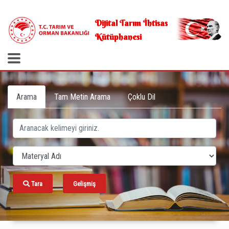
.
Dijital Tarım İhtisas
Kütüphanesi
Arama
Tam Metin Arama
Çoklu Dil
Tara
Gelişmiş