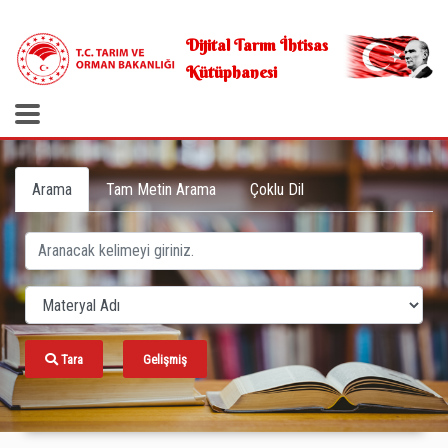
.
Dijital Tarım İhtisas
Kütüphanesi
Arama
Tam Metin Arama
Çoklu Dil
Tara
Gelişmiş