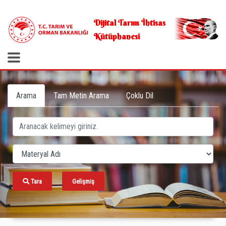
.
Dijital Tarım İhtisas
Kütüphanesi
Arama
Tam Metin Arama
Çoklu Dil
Tara
Gelişmiş