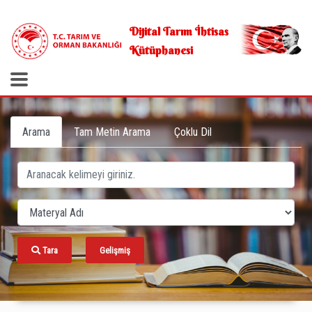
.
Dijital Tarım İhtisas
Kütüphanesi
Arama
Tam Metin Arama
Çoklu Dil
Tara
Gelişmiş