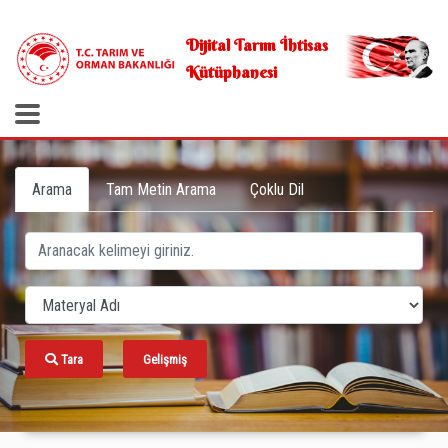
.
Dijital Tarım İhtisas
Kütüphanesi
Arama
Tam Metin Arama
Çoklu Dil
Tara
Gelişmiş