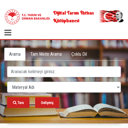
.
Dijital Tarım İhtisas
Kütüphanesi
Arama
Tam Metin Arama
Çoklu Dil
Tara
Gelişmiş