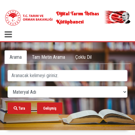
.
Dijital Tarım İhtisas
Kütüphanesi
Arama
Tam Metin Arama
Çoklu Dil
Tara
Gelişmiş