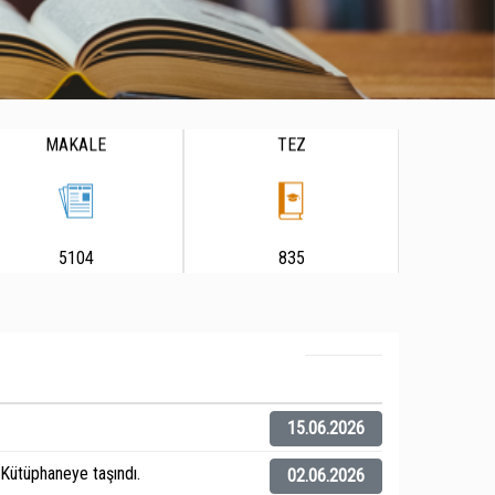
MAKALE
TEZ
5104
835
15.06.2026
ütüphaneye taşındı.
02.06.2026