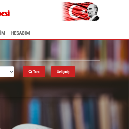
.
esi
ŞİM
HESABIM
Tara
Gelişmiş