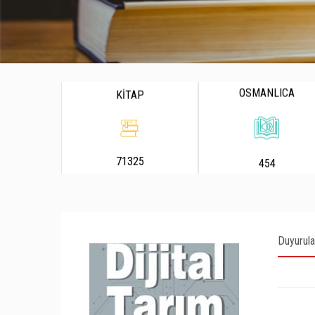
OSMANLICA
KİTAP
71325
454
Duyurula