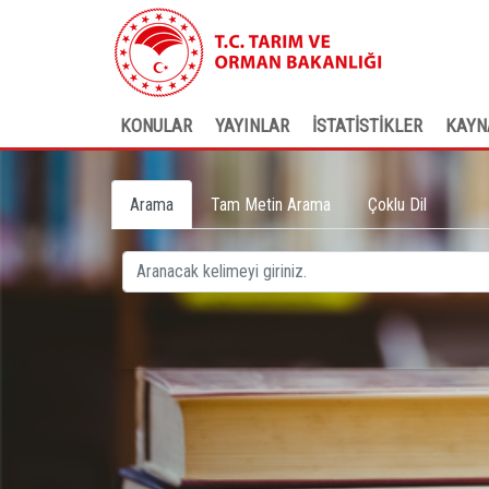
KONULAR
YAYINLAR
İSTATİSTİKLER
KAYN
Arama
Tam Metin Arama
Çoklu Dil