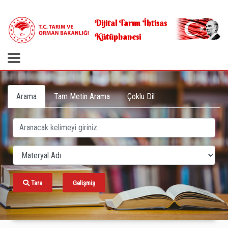
.
Dijital Tarım İhtisas
Kütüphanesi
Arama
Tam Metin Arama
Çoklu Dil
Tara
Gelişmiş