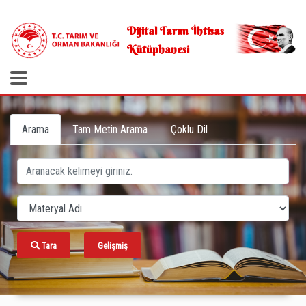
.
Dijital Tarım İhtisas
Kütüphanesi
Arama
Tam Metin Arama
Çoklu Dil
Tara
Gelişmiş