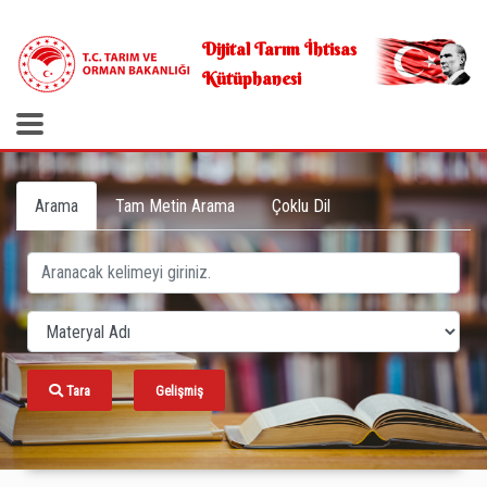
.
Dijital Tarım İhtisas
Kütüphanesi
Arama
Tam Metin Arama
Çoklu Dil
Tara
Gelişmiş