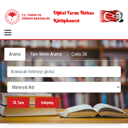
.
Dijital Tarım İhtisas
Kütüphanesi
Arama
Tam Metin Arama
Çoklu Dil
Tara
Gelişmiş