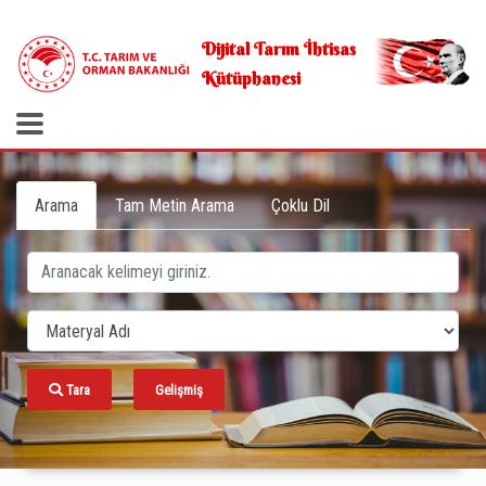
.
Dijital Tarım İhtisas
Kütüphanesi
Arama
Tam Metin Arama
Çoklu Dil
Tara
Gelişmiş