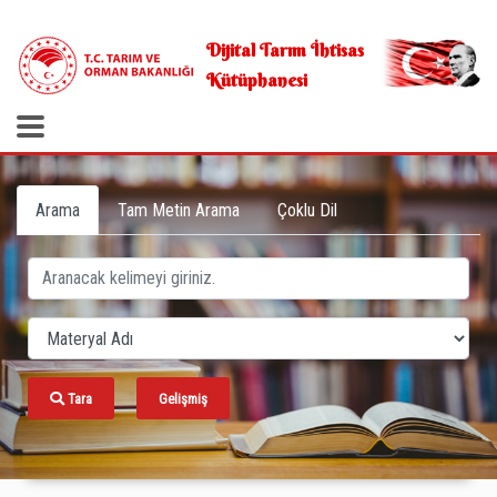
.
Dijital Tarım İhtisas
Kütüphanesi
Arama
Tam Metin Arama
Çoklu Dil
Tara
Gelişmiş