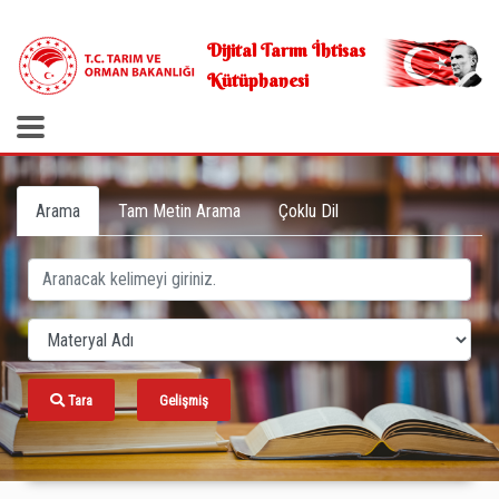
.
Dijital Tarım İhtisas
Kütüphanesi
Arama
Tam Metin Arama
Çoklu Dil
Tara
Gelişmiş