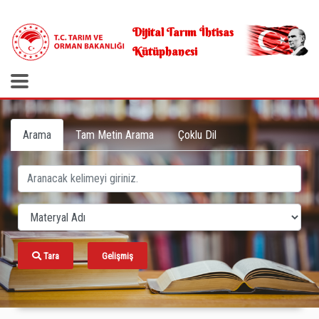
.
Dijital Tarım İhtisas
Kütüphanesi
Arama
Tam Metin Arama
Çoklu Dil
Tara
Gelişmiş