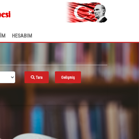
.
esi
ŞİM
HESABIM
Tara
Gelişmiş