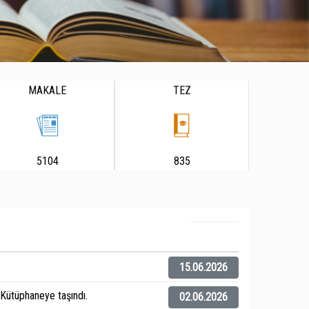
MAKALE
TEZ
5104
835
15.06.2026
ütüphaneye taşındı.
02.06.2026