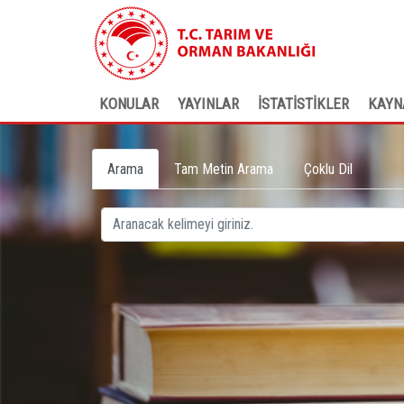
KONULAR
YAYINLAR
İSTATİSTİKLER
KAYN
Arama
Tam Metin Arama
Çoklu Dil