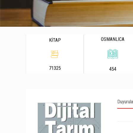
OSMANLICA
KİTAP
71325
454
Duyurula