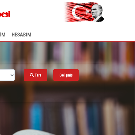
.
esi
ŞİM
HESABIM
Tara
Gelişmiş