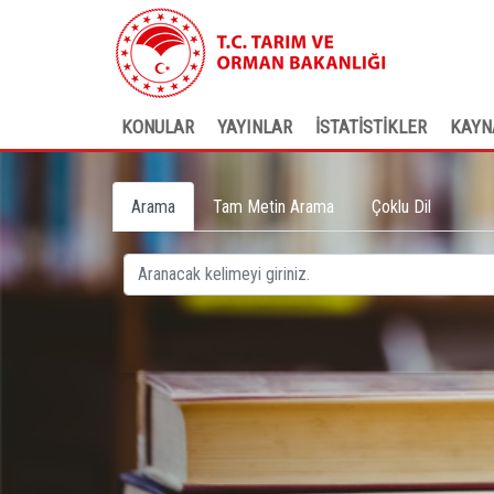
KONULAR
YAYINLAR
İSTATİSTİKLER
KAYN
Arama
Tam Metin Arama
Çoklu Dil