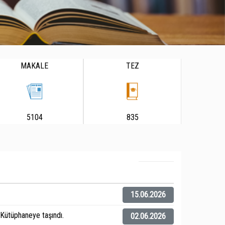
MAKALE
TEZ
5104
835
15.06.2026
ütüphaneye taşındı.
02.06.2026