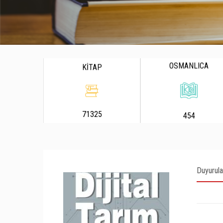
OSMANLICA
KİTAP
71325
454
Duyurula