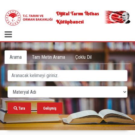
.
Dijital Tarım İhtisas
Kütüphanesi
Arama
Tam Metin Arama
Çoklu Dil
Tara
Gelişmiş