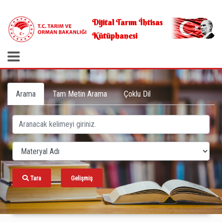
.
Dijital Tarım İhtisas
Kütüphanesi
Arama
Tam Metin Arama
Çoklu Dil
Tara
Gelişmiş