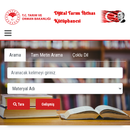
.
Dijital Tarım İhtisas
Kütüphanesi
Arama
Tam Metin Arama
Çoklu Dil
Tara
Gelişmiş