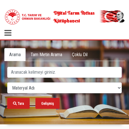
.
Dijital Tarım İhtisas
Kütüphanesi
Arama
Tam Metin Arama
Çoklu Dil
Tara
Gelişmiş