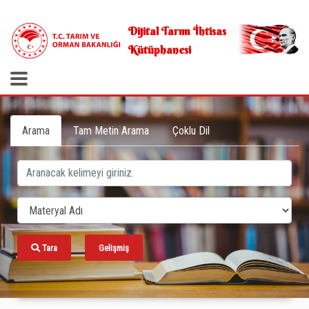
.
Dijital Tarım İhtisas
Kütüphanesi
Arama
Tam Metin Arama
Çoklu Dil
Tara
Gelişmiş