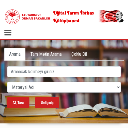
.
Dijital Tarım İhtisas
Kütüphanesi
Arama
Tam Metin Arama
Çoklu Dil
Tara
Gelişmiş