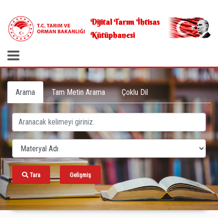
.
Dijital Tarım İhtisas
Kütüphanesi
Arama
Tam Metin Arama
Çoklu Dil
Tara
Gelişmiş